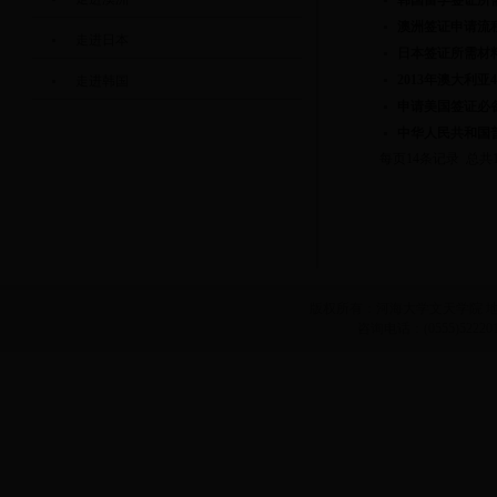
韩国留学签证所
澳洲签证申请流
走进日本
日本签证所需材
2013年澳大利亚
走进韩国
申请美国签证必
中华人民共和国
每页14条记录 总共
版权所有：河海大学文天学院 地址
咨询电话：(0555)52220