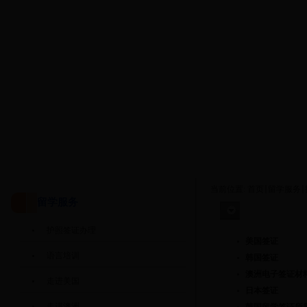
当前位置:
首页
留学服务
留学服务
护照签证办理
护照签证办理
美国签证
语言培训
韩国签证
澳洲电子签证材
走进美国
日本签证
走进澳洲