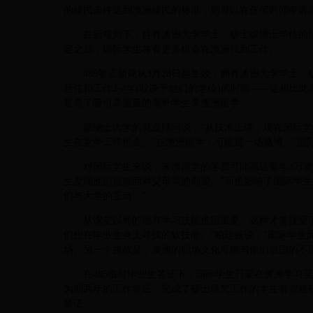
的移民条件达到澳洲移民的标准，则可以在任何时间申请
在新规则下，持有澳洲大学学士、硕士或博士学位的留学
定之后，国际学生将有更多机会在澳洲找到工作。
485签证新规从3月28日起生效，拥有澳洲大学学士
居住和工作2-4年(取决于他们的学位)的时间——这相比
是爲了吸引高质量的海外学生来
澳洲留学
。
蒙纳士大学的就业顾问说：“从技术上讲，现在国际学
生在竞争工作机会。”在澳洲留学，可能是一场赌博。“国
对国际学生来说，来澳留学的学费可能高达每年3万澳元
生发现他们很难面对父母亲的期望。”而也影响了国际学生
们与大学的互动。”
从课堂以外的地方学习技能也很重要，这样才算接受了
们想在毕业生身上寻找的软技能。”帕廷顿说，“国际学生
场。另一个挑战是，澳洲的职场文化可能与他们祖国的不同
在485临时毕业生签证下，国际学生只要在澳洲学习至
为期两年的工作签证。完成了硕士研究工作的学生有资格
签证。