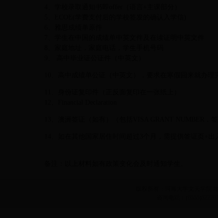
4、学校录取通知书即offer（语言+主课部分）
5、ECOE(学费支付后的学校签发的确认入学信)
6、雅思成绩单原件
7、学生在中国的成绩单中英文件及在读证明中英文件
8、家庭地址，家庭电话，学生手机号码
9、 高中毕业证公证件（中英文）
10
、高中成绩单公证（中英文），要求在寒假回来就办理
11
、身份证复印件（正反面复印在一张纸上）
12、Financial Declaration
13
、澳洲签证（如有）（包括VISA GRANT NUMBER
14
、如在其他国家居住时间超过3个月，需提供签证页+出
备注：以上材料如有政策变化会及时通知学生。
版权所有：河海大学文天学院 地址
咨询电话：(0555)52220