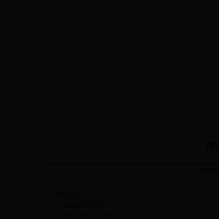
澳
发布时间
1
、护照首页
2、2寸白底护照照片
3、 出生公证书（中英文）