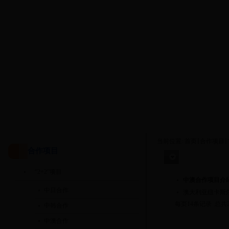
当前位置:
首页
合作项目
合作项目
中澳合作
“2+2”项目
中澳合作项目介
中日合作
澳大利亚纽卡斯
每页14条记录 总共
中韩合作
中澳合作